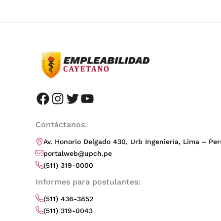
facebook
instagram
twitter
youtube
Contáctanos:
Av. Honorio Delgado 430, Urb Ingeniería, Lima – Per
portalweb@upch.pe
(511) 319-0000
Informes para postulantes:
(511) 436-3852
(511) 319-0043