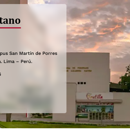
tano
pus San Martín de Porres
a. Lima – Perú.
6