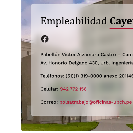
Caye
Empleabilidad
facebook
Pabellón Victor Alzamora Castro – Cam
Av. Honorio Delgado 430, Urb. Ingenierí
Teléfonos: (51)(1) 319-0000 anexo 20114
Celular:
942 772 156
Correo:
bolsatrabajo@oficinas-upch.pe