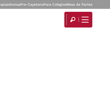
ropía
Idiomas
Pre-Cayetano
Para Colegios
Mesa de Partes