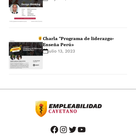
Charla “Programa de liderazgo-
Enseña Perú»
julio 13, 2023
facebook
instagram
twitter
youtube