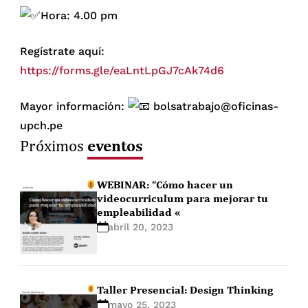
Hora: 4.00 pm
Regístrate aquí:
https://forms.gle/eaLntLpGJ7cAk74d6
Mayor información:
bolsatrabajo@oficinas-
upch.pe
eventos
Próximos
WEBINAR: “Cómo hacer un
videocurriculum para mejorar tu
empleabilidad «
abril 20, 2023
Taller Presencial: Design Thinking
mayo 25, 2023