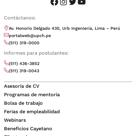
facebook
instagram
twitter
youtube
Contáctanos:
Av. Honorio Delgado 430, Urb Ingeniería, Lima – Perú
portalweb@upch.pe
(511) 319-0000
Informes para postulantes:
(511) 436-3852
(511) 319-0043
Asesoría de CV
Programas de mentoría
Bolsa de trabajo
Ferias de empleabilidad
Webinars
Beneficios Cayetano